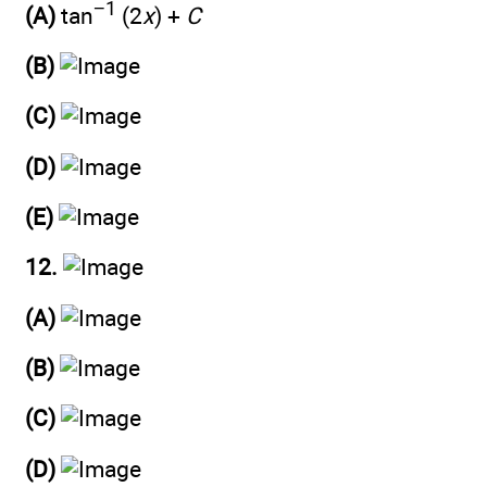
−1
(A)
tan
(2
x
) +
C
(B)
(C)
(D)
(E)
12.
(A)
(B)
(C)
(D)