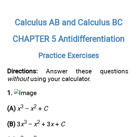
Calculus AB and Calculus BC
CHAPTER 5 Antidifferentiation
Practice Exercises
Directions:
Answer these questions
without
using your calculator.
1.
3
2
(A)
x
−
x
+
C
3
2
(B)
3
x
−
x
+ 3
x
+
C