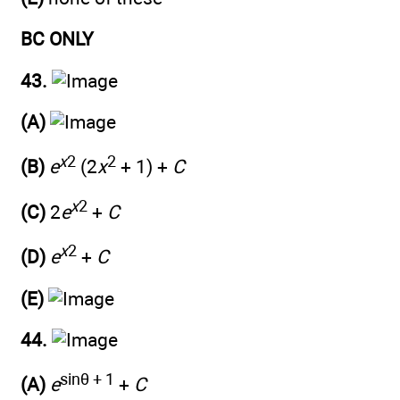
BC ONLY
43.
(A)
x
2
2
(B)
e
(2
x
+ 1) +
C
x
2
(C)
2
e
+
C
x
2
(D)
e
+
C
(E)
44.
sinθ + 1
(A)
e
+
C