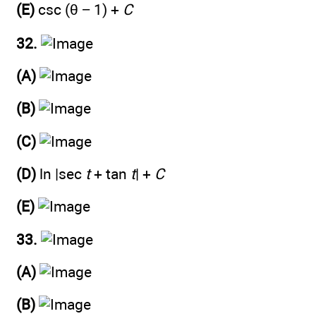
(E)
csc (θ − 1) +
C
32.
(A)
(B)
(C)
(D)
ln |sec
t
+ tan
t
| +
C
(E)
33.
(A)
(B)