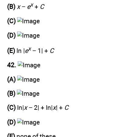
x
(B)
x
−
e
+
C
(C)
(D)
x
(E)
ln |
e
− 1| +
C
42.
(A)
(B)
(C)
ln|
x
− 2| + ln|
x
| +
C
(D)
(E)
none of these