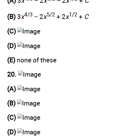
(A)
3
x
− 2
x
− 2
x
+
C
4/3
5/2
1/2
(B)
3
x
− 2
x
+ 2
x
+
C
(C)
(D)
(E)
none of these
20.
(A)
(B)
(C)
(D)