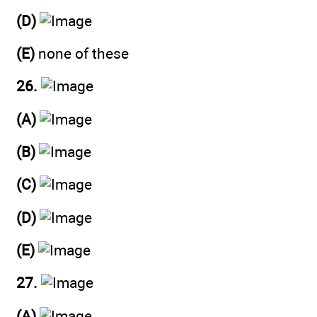
(D)
(E)
none of these
26.
(A)
(B)
(C)
(D)
(E)
27.
(A)