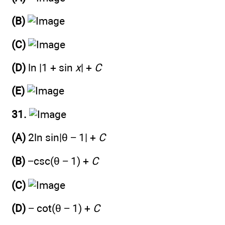
(B)
(C)
(D)
ln |1 + sin
x
| +
C
(E)
31.
(A)
2ln sin|θ − 1| +
C
(B)
−csc(θ − 1) +
C
(C)
(D)
− cot(θ − 1) +
C