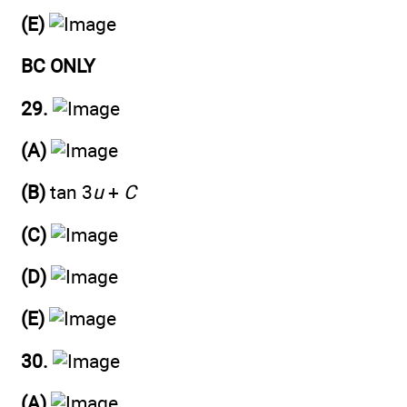
(E)
BC ONLY
29.
(A)
(B)
tan 3
u
+
C
(C)
(D)
(E)
30.
(A)