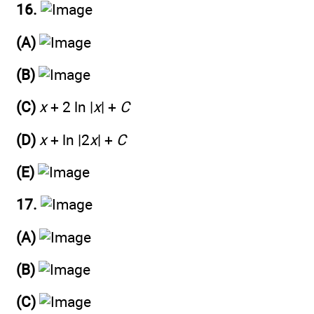
16.
(A)
(B)
(C)
x
+ 2 ln |
x
| +
C
(D)
x
+ ln |2
x
| +
C
(E)
17.
(A)
(B)
(C)