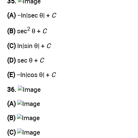
35.
(A)
−ln|sec θ| +
C
2
(B)
sec
θ +
C
(C)
ln|sin θ| +
C
(D)
sec θ +
C
(E)
−ln|cos θ| +
C
36.
(A)
(B)
(C)