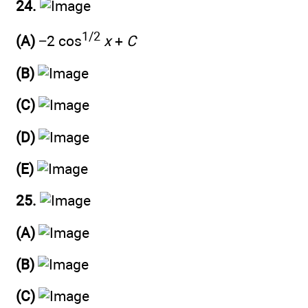
24.
1/2
(A)
−2 cos
x
+
C
(B)
(C)
(D)
(E)
25.
(A)
(B)
(C)