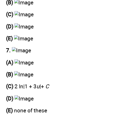
(B)
(C)
(D)
(E)
7.
(A)
(B)
(C)
2 ln|1 + 3
u
|+
C
(D)
(E)
none of these