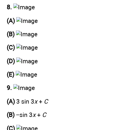
8.
(A)
(B)
(C)
(D)
(E)
9.
(A)
3 sin 3
x
+
C
(B)
−sin 3
x
+
C
(C)