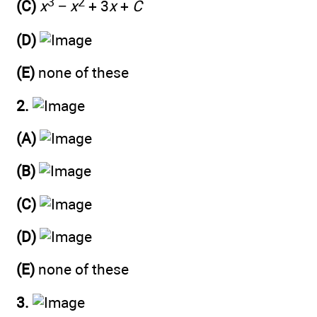
3
2
(C)
x
−
x
+ 3
x
+
C
(D)
(E)
none of these
2.
(A)
(B)
(C)
(D)
(E)
none of these
3.