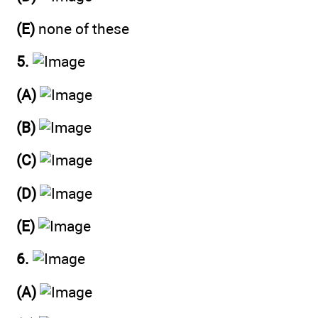
(E)
none of these
5.
(A)
(B)
(C)
(D)
(E)
6.
(A)