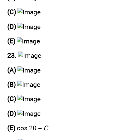
(C)
(D)
(E)
23.
(A)
(B)
(C)
(D)
(E)
cos 2θ +
C