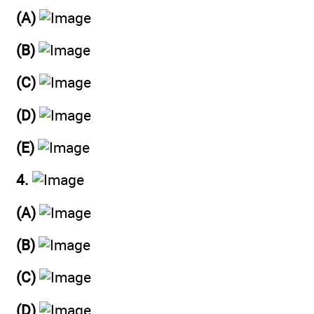
(A)
(B)
(C)
(D)
(E)
4.
(A)
(B)
(C)
(D)