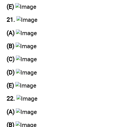
(E)
21.
(A)
(B)
(C)
(D)
(E)
22.
(A)
(B)