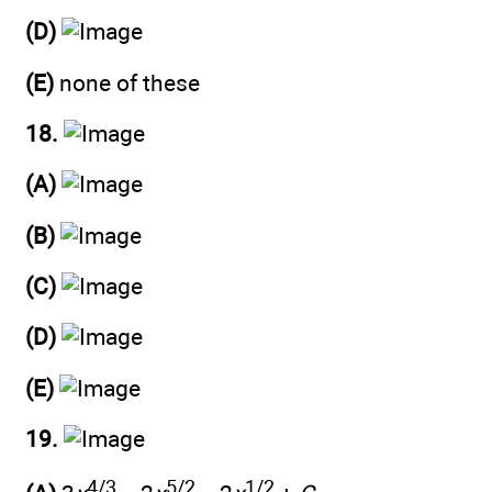
(D)
(E)
none of these
18.
(A)
(B)
(C)
(D)
(E)
19.
4/3
5/2
1/2