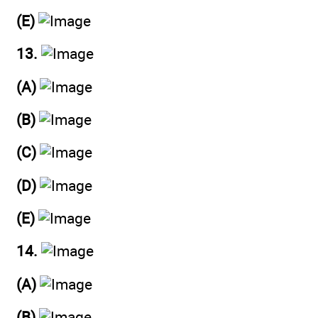
(E)
13.
(A)
(B)
(C)
(D)
(E)
14.
(A)
(B)