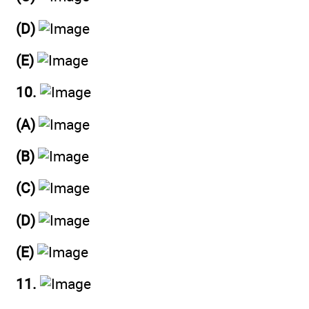
(D)
(E)
10.
(A)
(B)
(C)
(D)
(E)
11.