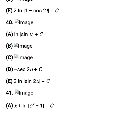
(E)
2 ln |1 − cos 2
t
| +
C
40.
(A)
ln |sin
u
| +
C
(B)
(C)
(D)
−sec 2
u
+
C
(E)
2 ln |sin 2
u
| +
C
41.
x
(A)
x
+ ln |
e
− 1| +
C