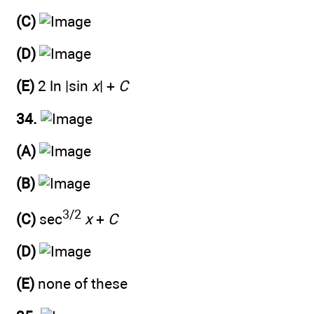
(C)
(D)
(E)
2 ln |sin
x
| +
C
34.
(A)
(B)
3/2
(C)
sec
x
+
C
(D)
(E)
none of these