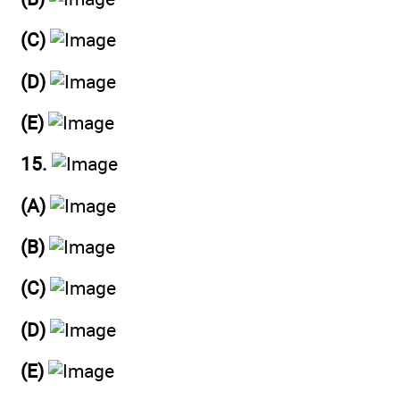
(C)
(D)
(E)
15.
(A)
(B)
(C)
(D)
(E)