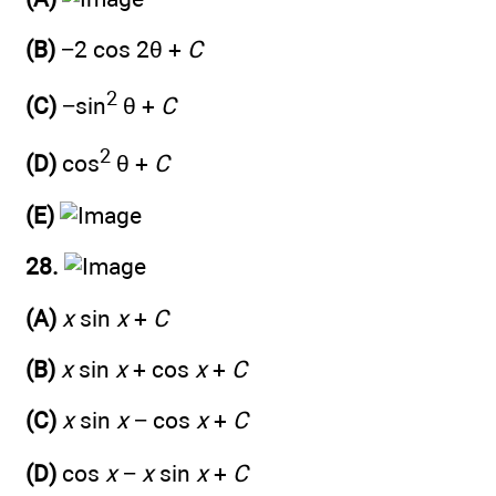
(B)
−2 cos 2θ +
C
2
(C)
−sin
θ +
C
2
(D)
cos
θ +
C
(E)
28.
(A)
x
sin
x
+
C
(B)
x
sin
x
+ cos
x
+
C
(C)
x
sin
x
− cos
x
+
C
(D)
cos
x
−
x
sin
x
+
C