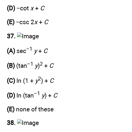
(D)
−cot
x
+
C
(E)
−csc 2
x
+
C
37.
−1
(A)
sec
y
+
C
−1
2
(B)
(tan
y
)
+
C
2
(C)
ln (1 +
y
) +
C
−1
(D)
ln (tan
y
) +
C
(E)
none of these
38.