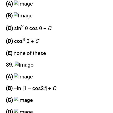
(A)
(B)
2
(C)
sin
θ cos θ +
C
3
(D)
cos
θ +
C
(E)
none of these
39.
(A)
(B)
−ln |1 − cos2
t
| +
C
(C)
(D)