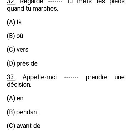
32.
Regarde ------- tu mets les pieds
quand tu marches.
(A) là
(B) où
(C) vers
(D) près de
33.
Appelle-moi ------- prendre une
décision.
(A) en
(B) pendant
(C) avant de