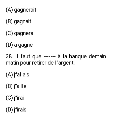
(A) gagnerait
(B) gagnait
(C) gagnera
(D) a gagné
38.
Il faut que ------- à la banque demain
matin pour retirer de l”argent.
(A) j”allais
(B) j”aille
(C) j”irai
(D) j”irais