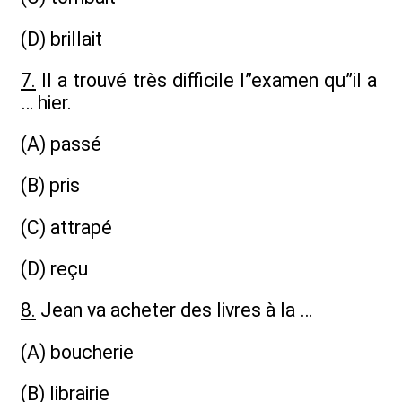
(D) brillait
7.
Il a trouvé très difficile l”examen qu”il a
… hier.
(A) passé
(B) pris
(C) attrapé
(D) reçu
8.
Jean va acheter des livres à la …
(A) boucherie
(B) librairie