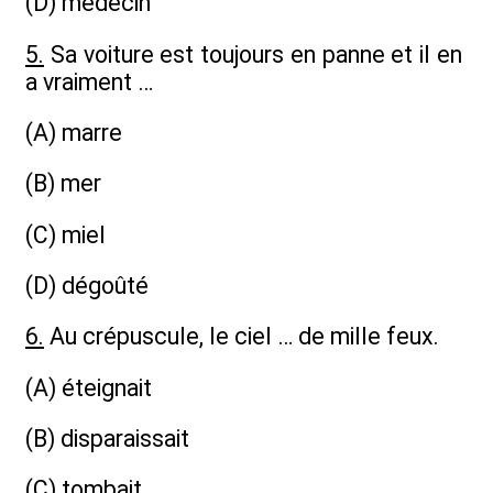
(D) médecin
5.
Sa voiture est toujours en panne et il en
a vraiment …
(A) marre
(B) mer
(C) miel
(D) dégoûté
6.
Au crépuscule, le ciel … de mille feux.
(A) éteignait
(B) disparaissait
(C) tombait