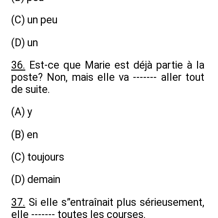
(C) un peu
(D) un
36.
Est-ce que Marie est déjà partie à la
poste? Non, mais elle va ------- aller tout
de suite.
(A) y
(B) en
(C) toujours
(D) demain
37.
Si elle s”entraînait plus sérieusement,
elle ------- toutes les courses.