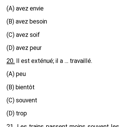
(A) avez envie
(B) avez besoin
(C) avez soif
(D) avez peur
20.
Il est exténué; il a … travaillé.
(A) peu
(B) bientôt
(C) souvent
(D) trop
21.
Les trains passent moins souvent les