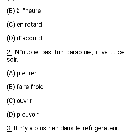
(B) à l”heure
(C) en retard
(D) d”accord
2.
N”oublie pas ton parapluie, il va … ce
soir.
(A) pleurer
(B) faire froid
(C) ouvrir
(D) pleuvoir
3.
Il n”y a plus rien dans le réfrigérateur. Il