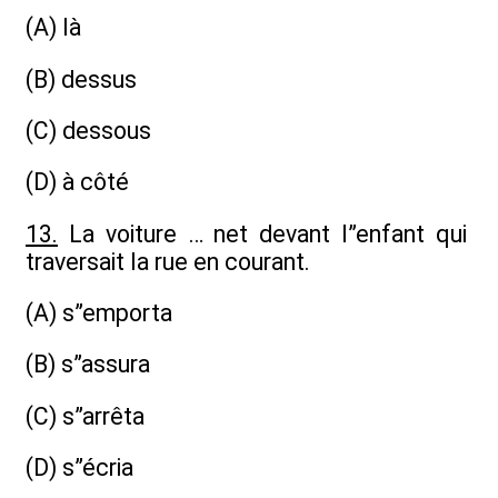
(A) là
(B) dessus
(C) dessous
(D) à côté
13.
La voiture … net devant l”enfant qui
traversait la rue en courant.
(A) s”emporta
(B) s”assura
(C) s”arrêta
(D) s”écria