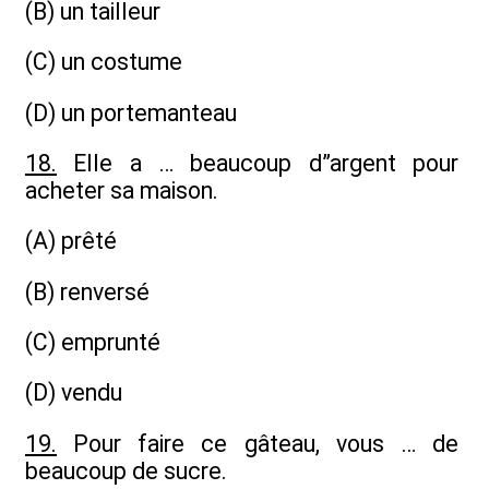
(B) un tailleur
(C) un costume
(D) un portemanteau
18.
Elle a … beaucoup d”argent pour
acheter sa maison.
(A) prêté
(B) renversé
(C) emprunté
(D) vendu
19.
Pour faire ce gâteau, vous … de
beaucoup de sucre.