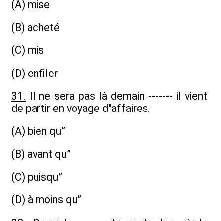
(A) mise
(B) acheté
(C) mis
(D) enfiler
31.
Il ne sera pas là demain ------- il vient
de partir en voyage d”affaires.
(A) bien qu”
(B) avant qu”
(C) puisqu”
(D) à moins qu”