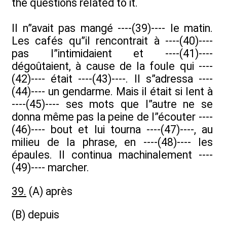
the questions related to it.
Il n”avait pas mangé ----(39)---- le matin.
Les cafés qu”il rencontrait à ----(40)----
pas l”intimidaient et ----(41)----
dégoûtaient, à cause de la foule qui ----
(42)---- était ----(43)----. Il s”adressa ----
(44)---- un gendarme. Mais il était si lent à
----(45)---- ses mots que l”autre ne se
donna même pas la peine de l”écouter ----
(46)---- bout et lui tourna ----(47)----, au
milieu de la phrase, en ----(48)---- les
épaules. Il continua machinalement ----
(49)---- marcher.
39.
(A) après
(B) depuis